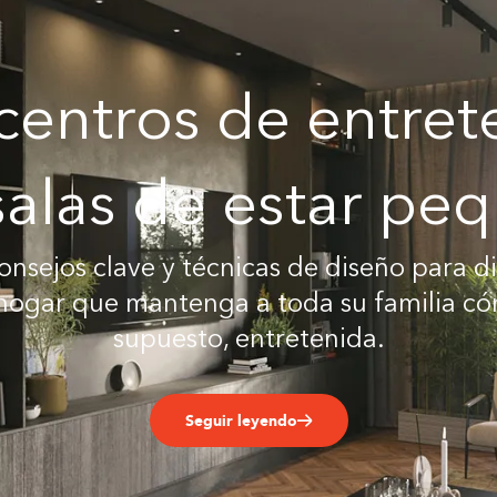
centros de entre
salas de estar pe
onsejos clave y técnicas de diseño para d
 hogar que mantenga a toda su familia có
supuesto, entretenida.
Seguir leyendo