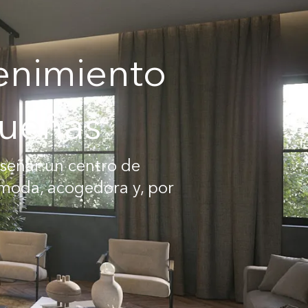
tenimiento
queñas
iseñar un centro de
moda, acogedora y, por