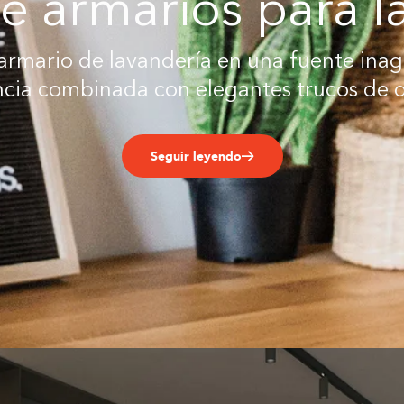
de armarios para l
rmario de lavandería en una fuente inag
ncia combinada con elegantes trucos de 
Seguir leyendo