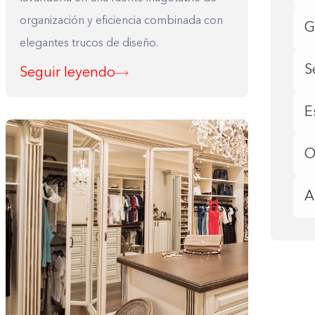
organización y eficiencia combinada con
G
elegantes trucos de diseño.
S
Seguir leyendo
E
O
A