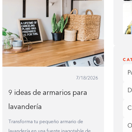
CA
P
7/18/2026
D
9 ideas de armarios para
lavandería
C
Transforma tu pequeño armario de
O
lavandería en una fuente inagotable de