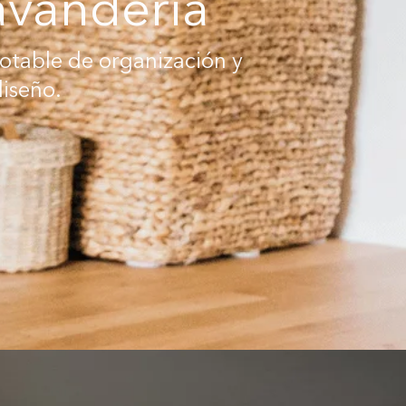
avandería
otable de organización y
diseño.