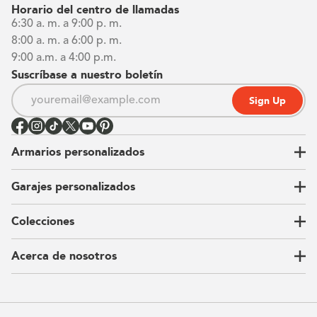
Horario del centro de llamadas
6:30 a. m. a 9:00 p. m.
8:00 a. m. a 6:00 p. m.
9:00 a.m. a 4:00 p.m.
Suscríbase a nuestro boletín
Sign Up
Armarios personalizados
Garajes personalizados
Vestidores
Armarios de pared
Colecciones
Guardarropas
Nuestra historia
Armarios para niños
Our Process
Acerca de nosotros
Carta del CEO
Ubicaciones
Sostenibilidad
Contacto
Reseñas
Preguntas Frequentes
Catálogo
Blog