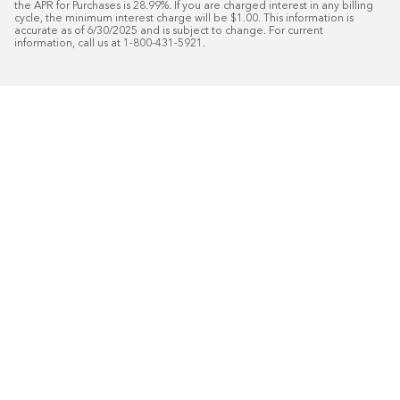
the APR for Purchases is 28.99%. If you are charged interest in any billing 
cycle, the minimum interest charge will be $1.00. This information is 
accurate as of 6/30/2025 and is subject to change. For current 
information, call us at 1-800-431-5921.
50
%* DE DESCUENTO
Instalaci
Plus
18
Financiamiento especial mensual con crédit
Programe su consulta gratuita de 
domicilio.