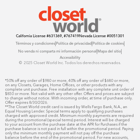
Offers
California License
#631369, #767419
Nevada License
#0051301
|
|
|
Términos y condiciones
Política de privacidad
Política de cookies
|
|
No venda ni comparta mi información personal
Mapa del sitio
Accessibility
© ️ 2025 Closet World Inc. Todos los derechos reservados.
*50% off any order of $980 or more, 40% off any order of $680 or more, 
on any Closets, Garages, Home Offices, or other products with any 
complete unit purchase. Free installation with any complete unit order of 
$850 or more. Not valid with any other offer. Offers and prices are subject 
to change without notice. With incoming order, at time of purchase only. 
Offer expires 8/30/2026.

**The Closet World credit card is issued by Wells Fargo Bank, N.A., an 
Equal Housing Lender. Special terms apply to qualifying purchases 
charged with approved credit. Minimum monthly payments are required 
during the promotional (special terms) period. Interest will be charged 
to your account from the purchase date at the APR for Purchases if the 
purchase balance is not paid in full within the promotional period. Paying 
only the minimum monthly payment will not pay off the purchase 
balance before the end of the promotional period. For new accounts, 