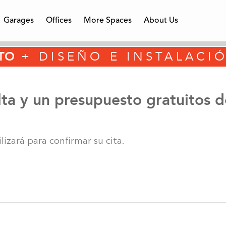
Garages
Offices
More Spaces
About Us
TO
+ DISEÑO E INSTALACI
Featured
Featured
Featured
ess
Walk-in Closets
Home Office
Garage Wall
Comme
Reac
Ga
ta y un presupuesto gratuitos d
izará para confirmar su cita.
Locations