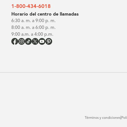
F10
1-800-434-6018
Horario del centro de llamadas
to
6:30 a. m. a 9:00 p. m.
open
8:00 a. m. a 6:00 p. m.
an
9:00 a.m. a 4:00 p.m.
accessibility
menu.
|
Términos y condiciones
Pol