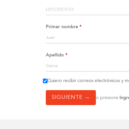
website
to
people
Primer nombre
with
visual
disabilities
Apellido
who
are
using
Quiero recibir correos electrónicos y m
a
Ingr
screen
SIGUIENTE →
o presione
reader;
Press
Control-