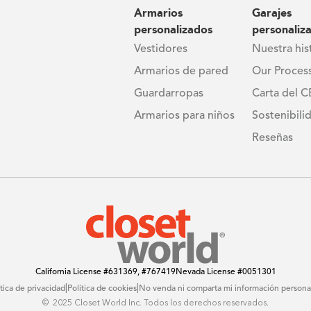
Armarios
Garajes
personalizados
personaliz
Vestidores
Nuestra his
Armarios de pared
Our Proces
Guardarropas
Carta del 
Armarios para niños
Sostenibili
Reseñas
California License
#631369, #767419
Nevada License
#0051301
|
|
ítica de privacidad
Política de cookies
No venda ni comparta mi información persona
© ️ 2025 Closet World Inc. Todos los derechos reservados.