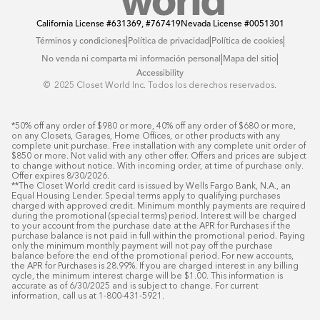
California License
#631369, #767419
Nevada License
#0051301
|
|
|
Términos y condiciones
Política de privacidad
Política de cookies
|
|
No venda ni comparta mi información personal
Mapa del sitio
Accessibility
© ️ 2025 Closet World Inc. Todos los derechos reservados.
*50% off any order of $980 or more, 40% off any order of $680 or more, 
on any Closets, Garages, Home Offices, or other products with any 
complete unit purchase. Free installation with any complete unit order of 
$850 or more. Not valid with any other offer. Offers and prices are subject 
to change without notice. With incoming order, at time of purchase only. 
Offer expires 8/30/2026.

**The Closet World credit card is issued by Wells Fargo Bank, N.A., an 
Equal Housing Lender. Special terms apply to qualifying purchases 
charged with approved credit. Minimum monthly payments are required 
during the promotional (special terms) period. Interest will be charged 
to your account from the purchase date at the APR for Purchases if the 
purchase balance is not paid in full within the promotional period. Paying 
only the minimum monthly payment will not pay off the purchase 
balance before the end of the promotional period. For new accounts, 
the APR for Purchases is 28.99%. If you are charged interest in any billing 
cycle, the minimum interest charge will be $1.00. This information is 
accurate as of 6/30/2025 and is subject to change. For current 
information, call us at 1-800-431-5921.