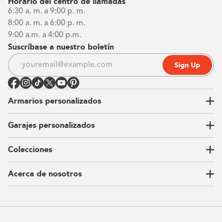
Horario del centro de llamadas
6:30 a. m. a 9:00 p. m.
8:00 a. m. a 6:00 p. m.
9:00 a.m. a 4:00 p.m.
Suscríbase a nuestro boletín
Sign Up
Armarios personalizados
Garajes personalizados
Vestidores
Armarios de pared
Colecciones
Guardarropas
Nuestra historia
Armarios para niños
Our Process
Acerca de nosotros
Carta del CEO
Ubicaciones
Sostenibilidad
Contacto
Reseñas
Preguntas Frequentes
Catálogo
Blog