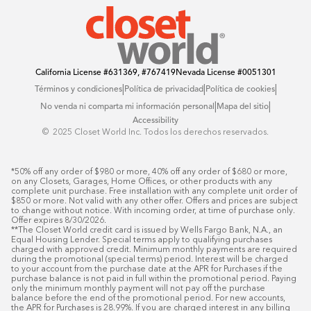
Offers
California License
#631369, #767419
Nevada License
#0051301
|
|
|
Términos y condiciones
Política de privacidad
Política de cookies
|
|
No venda ni comparta mi información personal
Mapa del sitio
Accessibility
© ️ 2025 Closet World Inc. Todos los derechos reservados.
*50% off any order of $980 or more, 40% off any order of $680 or more, 
on any Closets, Garages, Home Offices, or other products with any 
complete unit purchase. Free installation with any complete unit order of 
$850 or more. Not valid with any other offer. Offers and prices are subject 
to change without notice. With incoming order, at time of purchase only. 
Offer expires 8/30/2026.

**The Closet World credit card is issued by Wells Fargo Bank, N.A., an 
Equal Housing Lender. Special terms apply to qualifying purchases 
charged with approved credit. Minimum monthly payments are required 
during the promotional (special terms) period. Interest will be charged 
to your account from the purchase date at the APR for Purchases if the 
purchase balance is not paid in full within the promotional period. Paying 
only the minimum monthly payment will not pay off the purchase 
balance before the end of the promotional period. For new accounts, 
the APR for Purchases is 28.99%. If you are charged interest in any billing 