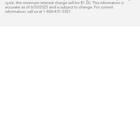
cycle, the minimum interest charge will be $1.00. This information is 
accurate as of 6/30/2025 and is subject to change. For current 
information, call us at 1-800-431-5921.
50
%* DE DESCUENTO
Instalaci
Plus
18
Financiamiento especial mensual con crédit
Programe su consulta gratuita de 
domicilio.