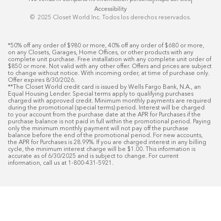
Accessibility
© ️ 2025 Closet World Inc. Todos los derechos reservados.
*50% off any order of $980 or more, 40% off any order of $680 or more, 
on any Closets, Garages, Home Offices, or other products with any 
complete unit purchase. Free installation with any complete unit order of 
$850 or more. Not valid with any other offer. Offers and prices are subject 
to change without notice. With incoming order, at time of purchase only. 
Offer expires 8/30/2026.

**The Closet World credit card is issued by Wells Fargo Bank, N.A., an 
Equal Housing Lender. Special terms apply to qualifying purchases 
charged with approved credit. Minimum monthly payments are required 
during the promotional (special terms) period. Interest will be charged 
to your account from the purchase date at the APR for Purchases if the 
purchase balance is not paid in full within the promotional period. Paying 
only the minimum monthly payment will not pay off the purchase 
balance before the end of the promotional period. For new accounts, 
the APR for Purchases is 28.99%. If you are charged interest in any billing 
cycle, the minimum interest charge will be $1.00. This information is 
accurate as of 6/30/2025 and is subject to change. For current 
information, call us at 1-800-431-5921.