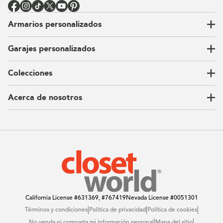
Armarios personalizados
Garajes personalizados
Vestidores
Armarios de pared
Colecciones
Guardarropas
Nuestra historia
Armarios para niños
Our Process
Acerca de nosotros
Carta del CEO
Ubicaciones
Sostenibilidad
Contacto
Reseñas
Preguntas Frequentes
Catálogo
Blog
Offers
California License
#631369, #767419
Nevada License
#0051301
|
|
|
Términos y condiciones
Política de privacidad
Política de cookies
|
|
No venda ni comparta mi información personal
Mapa del sitio