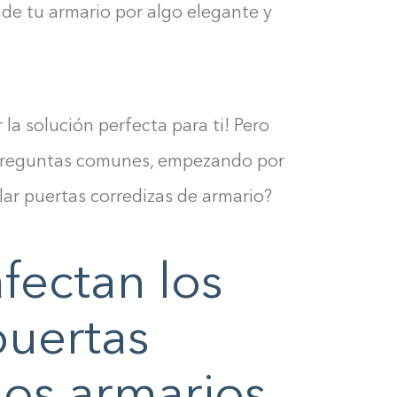
de tu armario por algo elegante y
 la solución perfecta para ti! Pero
preguntas comunes, empezando por
lar puertas corredizas de armario?
fectan los
puertas
Construyendo el armario...
los armarios