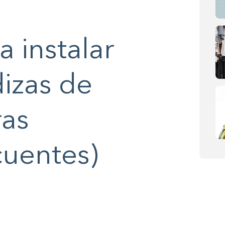
 instalar
izas de
ras
cuentes)