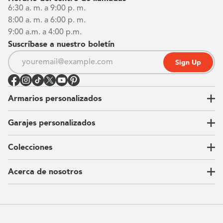
6:30 a. m. a 9:00 p. m.
8:00 a. m. a 6:00 p. m.
9:00 a.m. a 4:00 p.m.
Suscríbase a nuestro boletín
Sign Up
Armarios personalizados
Garajes personalizados
Vestidores
Armarios de pared
Colecciones
Guardarropas
Nuestra historia
Armarios para niños
Our Process
Acerca de nosotros
Carta del CEO
Ubicaciones
Sostenibilidad
Contacto
Reseñas
Preguntas Frequentes
Catálogo
Blog
Offers