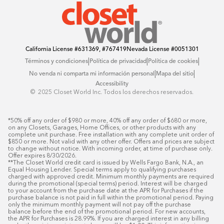
California License
#631369, #767419
Nevada License
#0051301
|
|
|
Términos y condiciones
Política de privacidad
Política de cookies
|
|
No venda ni comparta mi información personal
Mapa del sitio
Accessibility
© ️ 2025 Closet World Inc. Todos los derechos reservados.
*50% off any order of $980 or more, 40% off any order of $680 or more, 
on any Closets, Garages, Home Offices, or other products with any 
complete unit purchase. Free installation with any complete unit order of 
$850 or more. Not valid with any other offer. Offers and prices are subject 
to change without notice. With incoming order, at time of purchase only. 
Offer expires 8/30/2026.

**The Closet World credit card is issued by Wells Fargo Bank, N.A., an 
Equal Housing Lender. Special terms apply to qualifying purchases 
charged with approved credit. Minimum monthly payments are required 
during the promotional (special terms) period. Interest will be charged 
to your account from the purchase date at the APR for Purchases if the 
purchase balance is not paid in full within the promotional period. Paying 
only the minimum monthly payment will not pay off the purchase 
balance before the end of the promotional period. For new accounts, 
the APR for Purchases is 28.99%. If you are charged interest in any billing 