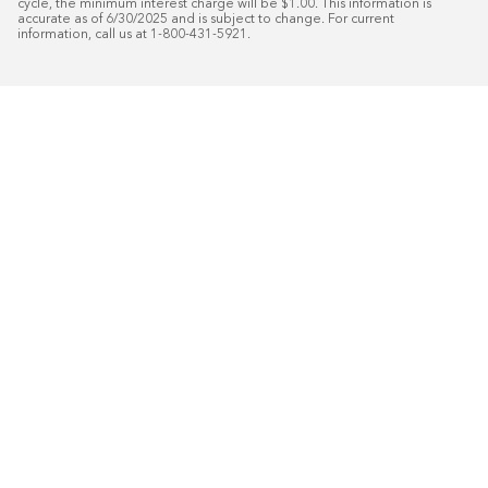
cycle, the minimum interest charge will be $1.00. This information is 
accurate as of 6/30/2025 and is subject to change. For current 
information, call us at 1-800-431-5921.
50
%* DE DESCUENTO
Instalaci
Plus
18
Financiamiento especial mensual con crédit
Programe su consulta gratuita de 
domicilio.