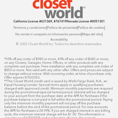
California License
#631369, #767419
Nevada License
#0051301
|
|
|
Términos y condiciones
Política de privacidad
Política de cookies
|
|
No venda ni comparta mi información personal
Mapa del sitio
Accessibility
© ️ 2025 Closet World Inc. Todos los derechos reservados.
*50% off any order of $980 or more, 40% off any order of $680 or more, 
on any Closets, Garages, Home Offices, or other products with any 
complete unit purchase. Free installation with any complete unit order of 
$850 or more. Not valid with any other offer. Offers and prices are subject 
to change without notice. With incoming order, at time of purchase only. 
Offer expires 8/30/2026.

**The Closet World credit card is issued by Wells Fargo Bank, N.A., an 
Equal Housing Lender. Special terms apply to qualifying purchases 
charged with approved credit. Minimum monthly payments are required 
during the promotional (special terms) period. Interest will be charged 
to your account from the purchase date at the APR for Purchases if the 
purchase balance is not paid in full within the promotional period. Paying 
only the minimum monthly payment will not pay off the purchase 
balance before the end of the promotional period. For new accounts, 
the APR for Purchases is 28.99%. If you are charged interest in any billing 
cycle, the minimum interest charge will be $1.00. This information is 