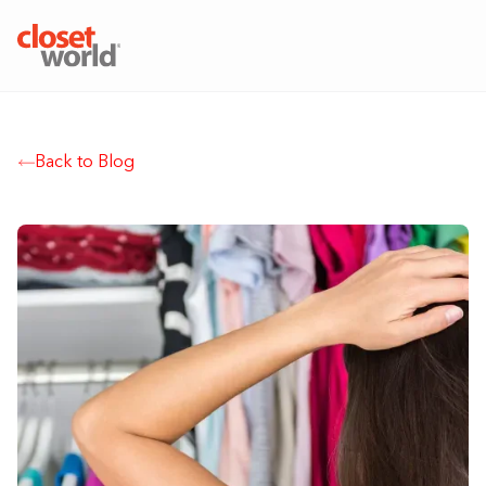
Please
note:
This
Featured
Featured
Featured
Shop All
Shop All
Office
Home Living
Garage Collections
Specialty Solutions
Create a Closet
Kids
Closets
Garages
website
Walk-in Closets
Home Office
Garage Wall
Home Office
Laundry
Garage Cabinet
Wall Units
The Style
Kids Closets
Closets
E
includes
Walk-In Closets
Garage
Back to Blog
Work Office
Murphy Beds
Collection
Trophy & Display
Studio™
Kids Bedrooms
Wardrobe Closets
Rolling Storage
Sleep & Work
Garages
an
E
Reach-In Closets
Cabinets
Bookshelves
Pantries
Garage Flooring
Benches
Colorizer
Playrooms
Our Story
Our Process
Locations
accessibility
Wardrobe
Rolling
Offices
Sleep & Work
Hobby Rooms
Collection
Styles
Cubbies
system.
Closets
Storage
Mudrooms
Gallery
Everything Else
Sliding Doors
Garage Wall
About Us
Entryway
Garages
Closets
Flooring
Featured
Linen Closets
Gym Closets
Walk-in Closets
Hallway Closets