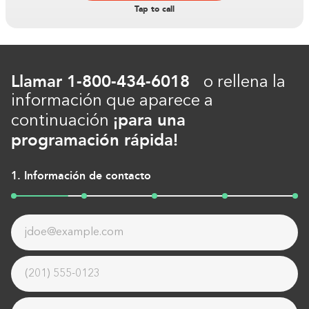
Tap to call
Double tap to Zoom
Llamar
1-800-434-6018
o rellena la
Double tap to zoom on the image. Move finger around to
información que aparece a
inspect it. Double tap the image to reset the zoom and
¡para una
continuación
position.
programación rápida!
1. Información de contacto