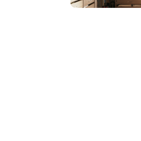
Linen
1-800-45-CLOSETS
Closets
Language
Gym
Closets
Go to The
Studio
Style
Hallway
Closets
Vestidores a medida con diseño de lujo y organización
inteligente. Iluminación moderna, acabados premium y
toda la funcionalidad que tu hogar necesita.