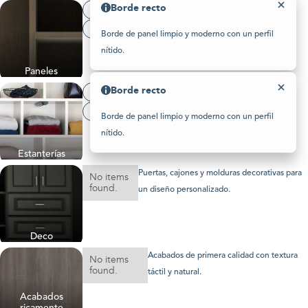
Borde recto
Please
3/4 pulgadas
note:
This
Borde recto
Borde de panel limpio y moderno con un perfil
website
includes
nítido.
an
accessibility
Paneles
system.
Borde recto
3/4 pulgadas
Borde recto
Borde de panel limpio y moderno con un perfil
nítido.
Estanterías
Puertas, cajones y molduras decorativas para
No items
found.
un diseño personalizado.
Deco
Acabados de primera calidad con textura
No items
found.
táctil y natural.
Acabados