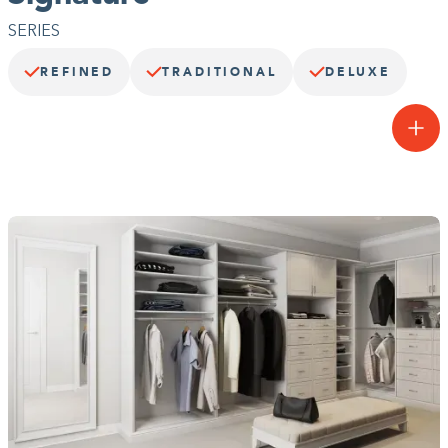
SERIES
REFINED
TRADITIONAL
DELUXE
Una transformación característica.
La Signature Series™, un paso adelante con respecto a nuestra
Essentials Series™, equilibra el estilo, la funcionalidad y la
organización. Construido con bordes suaves y materiales de
primera calidad, este sistema flexible se puede personalizar aún
más con puertas y cajones Signature™ Deluxe y Deco, opciones
de molduras y más.
Construyendo el armario.
0%