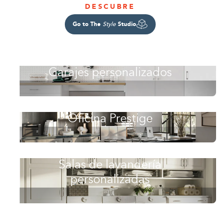
DESCUBRE
Go to The
Studio
Style
Garajes personalizados
Oficina Prestige
Salas de lavandería
personalizadas