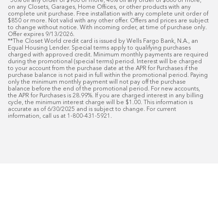
*50% off any order of $980 or more, 40% off any order of $680 or more, 
on any Closets, Garages, Home Offices, or other products with any 
complete unit purchase. Free installation with any complete unit order of 
$850 or more. Not valid with any other offer. Offers and prices are subject 
to change without notice. With incoming order, at time of purchase only. 
Offer expires 9/13/2026.

**The Closet World credit card is issued by Wells Fargo Bank, N.A., an 
Equal Housing Lender. Special terms apply to qualifying purchases 
charged with approved credit. Minimum monthly payments are required 
during the promotional (special terms) period. Interest will be charged 
to your account from the purchase date at the APR for Purchases if the 
purchase balance is not paid in full within the promotional period. Paying 
only the minimum monthly payment will not pay off the purchase 
balance before the end of the promotional period. For new accounts, 
the APR for Purchases is 28.99%. If you are charged interest in any billing 
cycle, the minimum interest charge will be $1.00. This information is 
accurate as of 6/30/2025 and is subject to change. For current 
information, call us at 1-800-431-5921.
50
%* DE DESCUENTO
Instalaci
Plus
18
Financiamiento especial mensual con crédit