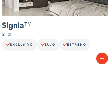
Signia
™
SERIE
EXCLUSIVO
LUJO
ESTRENO
La textura del lujo.
Nuestra colección principal presenta texturas y colores modernos
inspirados en la naturaleza. Estos acabados de lujo son exclusivos
de la Signia Collection™. El lujo asequible se combina con una
flexibilidad total para crear un espacio cálido y acogedor que es
tan hermoso como funcional.