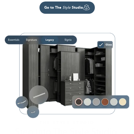
Go to The
Studio
Style
THE STYLE STUDIO
Step Into The Style Studio.