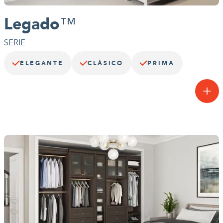
Legado
™
SERIE
ELEGANTE
CLÁSICO
PRIMA
Nuevos niveles de elegancia.
La colección Legacy Collection™ de primera calidad presenta
nuestros paneles de borde recto más gruesos y duraderos y las
opciones Legacy Deluxe mejoradas, como puertas y cajones
empotrados y paneles de borde blando. Elige entre nuestra línea
Deco de puertas y cajones y añade molduras en la parte superior
e inferior para capturar tu estilo singular.