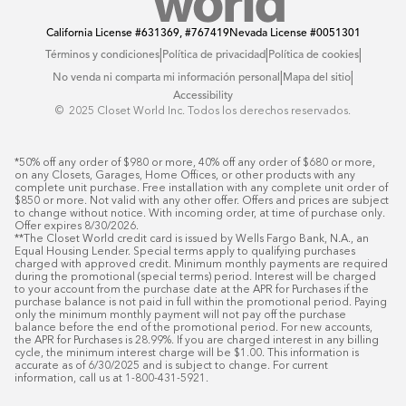
California License
#631369, #767419
Nevada License
#0051301
|
|
|
Términos y condiciones
Política de privacidad
Política de cookies
|
|
No venda ni comparta mi información personal
Mapa del sitio
Accessibility
© ️ 2025 Closet World Inc. Todos los derechos reservados.
*50% off any order of $980 or more, 40% off any order of $680 or more, 
on any Closets, Garages, Home Offices, or other products with any 
complete unit purchase. Free installation with any complete unit order of 
$850 or more. Not valid with any other offer. Offers and prices are subject 
to change without notice. With incoming order, at time of purchase only. 
Offer expires 8/30/2026.

**The Closet World credit card is issued by Wells Fargo Bank, N.A., an 
Equal Housing Lender. Special terms apply to qualifying purchases 
charged with approved credit. Minimum monthly payments are required 
during the promotional (special terms) period. Interest will be charged 
to your account from the purchase date at the APR for Purchases if the 
purchase balance is not paid in full within the promotional period. Paying 
only the minimum monthly payment will not pay off the purchase 
balance before the end of the promotional period. For new accounts, 
the APR for Purchases is 28.99%. If you are charged interest in any billing 
cycle, the minimum interest charge will be $1.00. This information is 
accurate as of 6/30/2025 and is subject to change. For current 
information, call us at 1-800-431-5921.