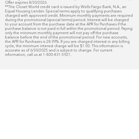
Offer expires 8/30/2026.

**The Closet World credit card is issued by Wells Fargo Bank, N.A., an 
Equal Housing Lender. Special terms apply to qualifying purchases 
charged with approved credit. Minimum monthly payments are required 
during the promotional (special terms) period. Interest will be charged 
to your account from the purchase date at the APR for Purchases if the 
purchase balance is not paid in full within the promotional period. Paying 
only the minimum monthly payment will not pay off the purchase 
balance before the end of the promotional period. For new accounts, 
the APR for Purchases is 28.99%. If you are charged interest in any billing 
cycle, the minimum interest charge will be $1.00. This information is 
accurate as of 6/30/2025 and is subject to change. For current 
information, call us at 1-800-431-5921.
50
%* DE DESCUENTO
Instalaci
Plus
18
Financiamiento especial mensual con crédit
Programe su consulta gratuita de 