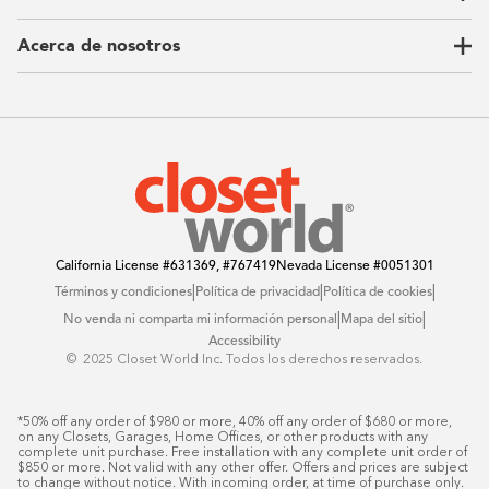
Armarios para niños
Our Process
Acerca de nosotros
Carta del CEO
Ubicaciones
Sostenibilidad
Contacto
Reseñas
Preguntas Frequentes
Catálogo
Blog
Offers
California License
#631369, #767419
Nevada License
#0051301
|
|
|
Términos y condiciones
Política de privacidad
Política de cookies
|
|
No venda ni comparta mi información personal
Mapa del sitio
Accessibility
© ️ 2025 Closet World Inc. Todos los derechos reservados.
*50% off any order of $980 or more, 40% off any order of $680 or more, 
on any Closets, Garages, Home Offices, or other products with any 
complete unit purchase. Free installation with any complete unit order of 
$850 or more. Not valid with any other offer. Offers and prices are subject 
to change without notice. With incoming order, at time of purchase only. 