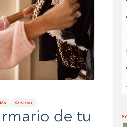
ión
Servicios
armario de tu
P