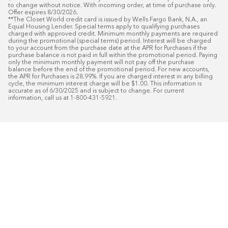
to change without notice. With incoming order, at time of purchase only. 
Offer expires 8/30/2026.

**The Closet World credit card is issued by Wells Fargo Bank, N.A., an 
Equal Housing Lender. Special terms apply to qualifying purchases 
charged with approved credit. Minimum monthly payments are required 
during the promotional (special terms) period. Interest will be charged 
to your account from the purchase date at the APR for Purchases if the 
purchase balance is not paid in full within the promotional period. Paying 
only the minimum monthly payment will not pay off the purchase 
balance before the end of the promotional period. For new accounts, 
the APR for Purchases is 28.99%. If you are charged interest in any billing 
cycle, the minimum interest charge will be $1.00. This information is 
accurate as of 6/30/2025 and is subject to change. For current 
information, call us at 1-800-431-5921.
50
%* DE DESCUENTO
Instalaci
Plus
18
Financiamiento especial mensual con crédit