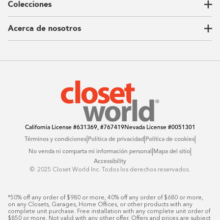
Colecciones
Guardarropas
Nuestra historia
Armarios para niños
Our Process
Acerca de nosotros
Carta del CEO
Ubicaciones
Sostenibilidad
Contacto
Reseñas
Preguntas Frequentes
Catálogo
Blog
Offers
California License
#631369, #767419
Nevada License
#0051301
|
|
|
Términos y condiciones
Política de privacidad
Política de cookies
|
|
No venda ni comparta mi información personal
Mapa del sitio
Accessibility
© ️ 2025 Closet World Inc. Todos los derechos reservados.
*50% off any order of $980 or more, 40% off any order of $680 or more, 
on any Closets, Garages, Home Offices, or other products with any 
complete unit purchase. Free installation with any complete unit order of 
$850 or more. Not valid with any other offer. Offers and prices are subject 