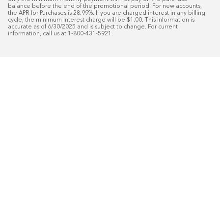
balance before the end of the promotional period. For new accounts, 
the APR for Purchases is 28.99%. If you are charged interest in any billing 
cycle, the minimum interest charge will be $1.00. This information is 
accurate as of 6/30/2025 and is subject to change. For current 
information, call us at 1-800-431-5921.
50
%* DE DESCUENTO
Instalaci
Plus
18
Financiamiento especial mensual con crédit
Programe su consulta gratuita de 
domicilio.