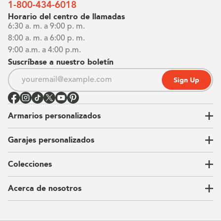
1-800-434-6018
Horario del centro de llamadas
6:30 a. m. a 9:00 p. m.
8:00 a. m. a 6:00 p. m.
9:00 a.m. a 4:00 p.m.
Suscríbase a nuestro boletín
Sign Up
Armarios personalizados
Garajes personalizados
Vestidores
Armarios de pared
Colecciones
Guardarropas
Nuestra historia
Armarios para niños
Our Process
Acerca de nosotros
Carta del CEO
Ubicaciones
Sostenibilidad
Contacto
Reseñas
Preguntas Frequentes
Catálogo