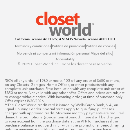
Blog
Offers
California License
#631369, #767419
Nevada License
#0051301
|
|
|
Términos y condiciones
Política de privacidad
Política de cookies
|
|
No venda ni comparta mi información personal
Mapa del sitio
Accessibility
© ️ 2025 Closet World Inc. Todos los derechos reservados.
*50% off any order of $980 or more, 40% off any order of $680 or more, 
on any Closets, Garages, Home Offices, or other products with any 
complete unit purchase. Free installation with any complete unit order of 
$850 or more. Not valid with any other offer. Offers and prices are subject 
to change without notice. With incoming order, at time of purchase only. 
Offer expires 8/30/2026.

**The Closet World credit card is issued by Wells Fargo Bank, N.A., an 
Equal Housing Lender. Special terms apply to qualifying purchases 
charged with approved credit. Minimum monthly payments are required 
during the promotional (special terms) period. Interest will be charged 
to your account from the purchase date at the APR for Purchases if the 
purchase balance is not paid in full within the promotional period. Paying 
only the minimum monthly payment will not pay off the purchase 