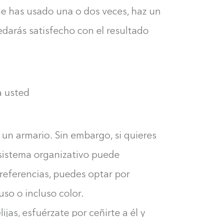
0%
ue has usado una o dos veces, haz un
edarás satisfecho con el resultado
a usted
un armario. Sin embargo, si quieres
 sistema organizativo puede
preferencias, puedes optar por
uso o incluso color.
as, esfuérzate por ceñirte a él y