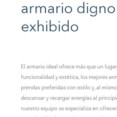
F10
armario digno
to
open
exhibido
an
accessibility
menu.
El armario ideal ofrece más que un lugar
funcionalidad y estética, los mejores ar
prendas preferidas con estilo y, al mism
descansar y recargar energías al principio
nuestro equipo se especializa en ofrecer