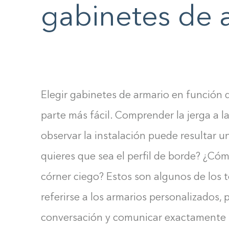
gabinetes de 
F10
to
open
an
accessibility
menu.
Elegir gabinetes de armario en función d
parte más fácil. Comprender la jerga a la
observar la instalación puede resultar
quieres que sea el perfil de borde? ¿Có
córner ciego? Estos son algunos de los 
referirse a los armarios personalizados, 
conversación y comunicar exactamente l