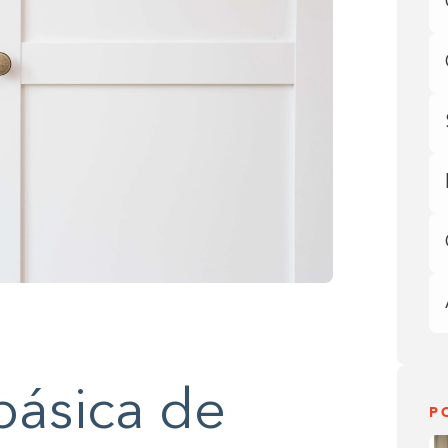
básica de
P