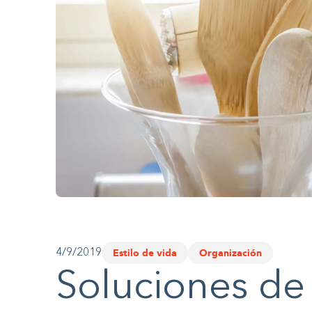
website
to
people
with
visual
disabilities
who
are
using
a
screen
Estilo de vida
Organización
4/9/2019
reader;
Soluciones de
Press
Control-