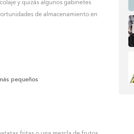
icolaje y quizás algunos gabinetes
oportunidades de almacenamiento en
s más pequeños
tatas fritas o una mezcla de frutos