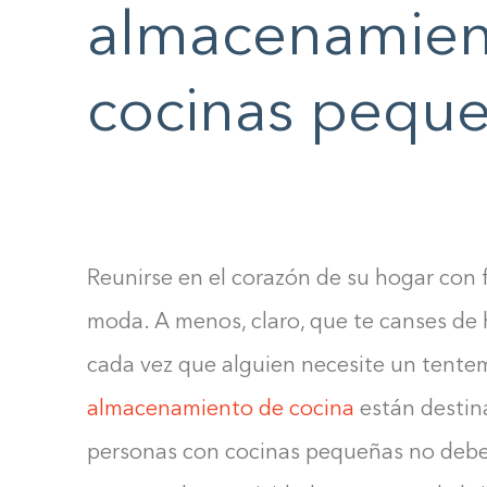
F10
almacenamien
to
open
cocinas pequ
an
accessibility
menu.
Reunirse en el corazón de su hogar con 
moda. A menos, claro, que te canses de
cada vez que alguien necesite un tent
almacenamiento de cocina
están destina
personas con cocinas pequeñas no deber