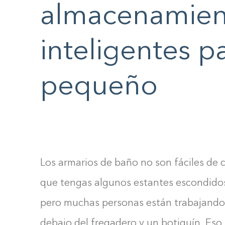
almacenamien
F10
to
open
inteligentes p
an
accessibility
pequeño
menu.
Los armarios de baño no son fáciles de co
que tengas algunos estantes escondidos
pero muchas personas están trabajand
debajo del fregadero y un botiquín. Eso s