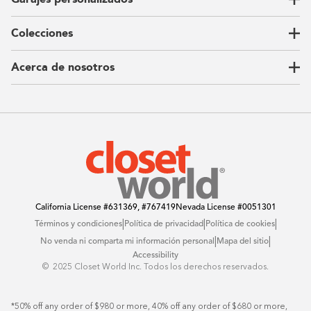
Vestidores
Armarios de pared
Colecciones
Guardarropas
Nuestra historia
Armarios para niños
Our Process
Acerca de nosotros
Carta del CEO
Ubicaciones
Sostenibilidad
Contacto
Reseñas
Preguntas Frequentes
Catálogo
Blog
Offers
California License
#631369, #767419
Nevada License
#0051301
|
|
|
Términos y condiciones
Política de privacidad
Política de cookies
|
|
No venda ni comparta mi información personal
Mapa del sitio
Accessibility
© ️ 2025 Closet World Inc. Todos los derechos reservados.
*50% off any order of $980 or more, 40% off any order of $680 or more, 