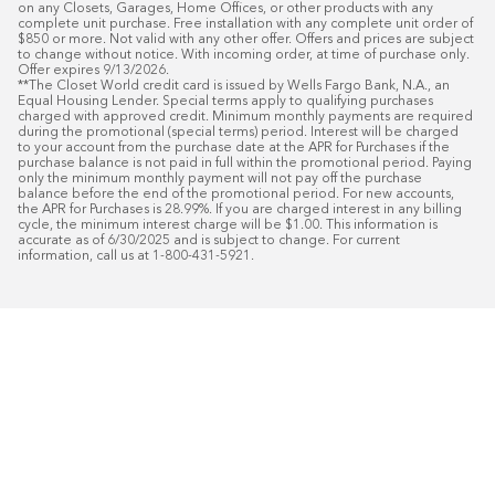
on any Closets, Garages, Home Offices, or other products with any 
complete unit purchase. Free installation with any complete unit order of 
$850 or more. Not valid with any other offer. Offers and prices are subject 
to change without notice. With incoming order, at time of purchase only. 
Offer expires 9/13/2026.

**The Closet World credit card is issued by Wells Fargo Bank, N.A., an 
Equal Housing Lender. Special terms apply to qualifying purchases 
charged with approved credit. Minimum monthly payments are required 
during the promotional (special terms) period. Interest will be charged 
to your account from the purchase date at the APR for Purchases if the 
purchase balance is not paid in full within the promotional period. Paying 
only the minimum monthly payment will not pay off the purchase 
balance before the end of the promotional period. For new accounts, 
the APR for Purchases is 28.99%. If you are charged interest in any billing 
cycle, the minimum interest charge will be $1.00. This information is 
accurate as of 6/30/2025 and is subject to change. For current 
information, call us at 1-800-431-5921.
50
%* DE DESCUENTO
Instalaci
Plus
18
Financiamiento especial mensual con crédit