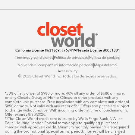
Reseñas
Preguntas Frequentes
Catálogo
Blog
Offers
California License
#631369, #767419
Nevada License
#0051301
|
|
|
Términos y condiciones
Política de privacidad
Política de cookies
|
|
No venda ni comparta mi información personal
Mapa del sitio
Accessibility
© ️ 2025 Closet World Inc. Todos los derechos reservados.
*50% off any order of $980 or more, 40% off any order of $680 or more, 
on any Closets, Garages, Home Offices, or other products with any 
complete unit purchase. Free installation with any complete unit order of 
$850 or more. Not valid with any other offer. Offers and prices are subject 
to change without notice. With incoming order, at time of purchase only. 
Offer expires 8/30/2026.

**The Closet World credit card is issued by Wells Fargo Bank, N.A., an 
Equal Housing Lender. Special terms apply to qualifying purchases 
charged with approved credit. Minimum monthly payments are required 
during the promotional (special terms) period. Interest will be charged 