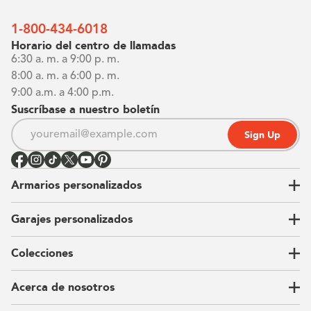
1-800-434-6018
Horario del centro de llamadas
6:30 a. m. a 9:00 p. m.
8:00 a. m. a 6:00 p. m.
9:00 a.m. a 4:00 p.m.
Suscríbase a nuestro boletín
Sign Up
Armarios personalizados
Garajes personalizados
Vestidores
Armarios de pared
Colecciones
Guardarropas
Nuestra historia
Armarios para niños
Our Process
Acerca de nosotros
Carta del CEO
Ubicaciones
Sostenibilidad
Contacto