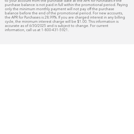
to your account from the purchase date at the APR for Purchases if the 
purchase balance is not paid in full within the promotional period. Paying 
only the minimum monthly payment will not pay off the purchase 
balance before the end of the promotional period. For new accounts, 
the APR for Purchases is 28.99%. If you are charged interest in any billing 
cycle, the minimum interest charge will be $1.00. This information is 
accurate as of 6/30/2025 and is subject to change. For current 
information, call us at 1-800-431-5921.
50
%* DE DESCUENTO
Instalaci
Plus
18
Financiamiento especial mensual con crédit
Programe su consulta gratuita de 
domicilio.