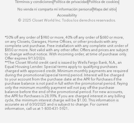
|
|
|
Términos y condiciones
Política de privacidad
Política de cookies
|
|
No venda ni comparta mi información personal
Mapa del sitio
Accessibility
© ️ 2025 Closet World Inc. Todos los derechos reservados.
*50% off any order of $980 or more, 40% off any order of $680 or more, 
on any Closets, Garages, Home Offices, or other products with any 
complete unit purchase. Free installation with any complete unit order of 
$850 or more. Not valid with any other offer. Offers and prices are subject 
to change without notice. With incoming order, at time of purchase only. 
Offer expires 9/13/2026.

**The Closet World credit card is issued by Wells Fargo Bank, N.A., an 
Equal Housing Lender. Special terms apply to qualifying purchases 
charged with approved credit. Minimum monthly payments are required 
during the promotional (special terms) period. Interest will be charged 
to your account from the purchase date at the APR for Purchases if the 
purchase balance is not paid in full within the promotional period. Paying 
only the minimum monthly payment will not pay off the purchase 
balance before the end of the promotional period. For new accounts, 
the APR for Purchases is 28.99%. If you are charged interest in any billing 
cycle, the minimum interest charge will be $1.00. This information is 
accurate as of 6/30/2025 and is subject to change. For current 
information, call us at 1-800-431-5921.