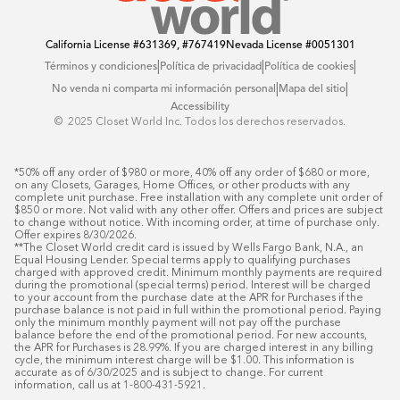
California License
#631369, #767419
Nevada License
#0051301
|
|
|
Términos y condiciones
Política de privacidad
Política de cookies
|
|
No venda ni comparta mi información personal
Mapa del sitio
Accessibility
© ️ 2025 Closet World Inc. Todos los derechos reservados.
*50% off any order of $980 or more, 40% off any order of $680 or more, 
on any Closets, Garages, Home Offices, or other products with any 
complete unit purchase. Free installation with any complete unit order of 
$850 or more. Not valid with any other offer. Offers and prices are subject 
to change without notice. With incoming order, at time of purchase only. 
Offer expires 8/30/2026.

**The Closet World credit card is issued by Wells Fargo Bank, N.A., an 
Equal Housing Lender. Special terms apply to qualifying purchases 
charged with approved credit. Minimum monthly payments are required 
during the promotional (special terms) period. Interest will be charged 
to your account from the purchase date at the APR for Purchases if the 
purchase balance is not paid in full within the promotional period. Paying 
only the minimum monthly payment will not pay off the purchase 
balance before the end of the promotional period. For new accounts, 
the APR for Purchases is 28.99%. If you are charged interest in any billing 
cycle, the minimum interest charge will be $1.00. This information is 
accurate as of 6/30/2025 and is subject to change. For current 
information, call us at 1-800-431-5921.