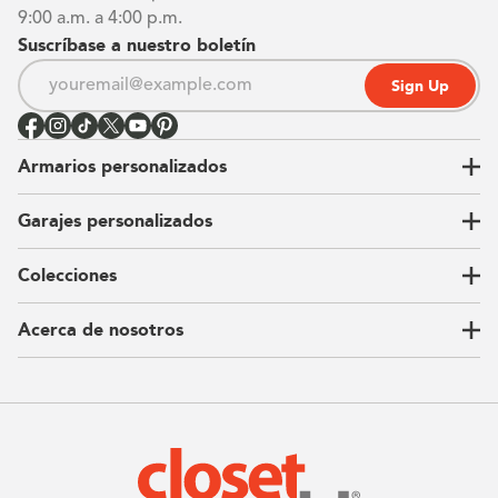
9:00 a.m. a 4:00 p.m.
Suscríbase a nuestro boletín
Sign Up
Armarios personalizados
Garajes personalizados
Vestidores
Armarios de pared
Colecciones
Guardarropas
Nuestra historia
Armarios para niños
Our Process
Acerca de nosotros
Carta del CEO
Ubicaciones
Sostenibilidad
Contacto
Reseñas
Preguntas Frequentes
Catálogo
Blog
Offers