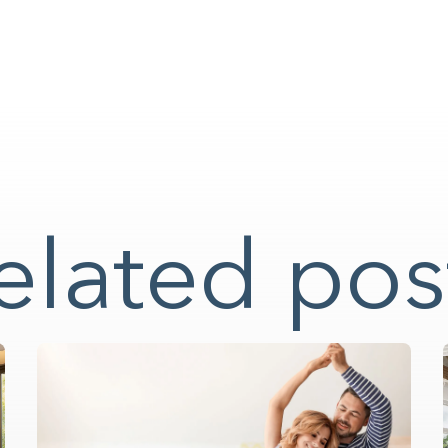
elated pos
Construyendo el armario...
0%