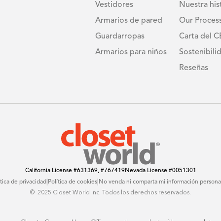
Vestidores
Nuestra his
Armarios de pared
Our Proces
Guardarropas
Carta del 
Armarios para niños
Sostenibili
Reseñas
California License
#631369, #767419
Nevada License
#0051301
|
|
ítica de privacidad
Política de cookies
No venda ni comparta mi información persona
© ️ 2025 Closet World Inc. Todos los derechos reservados.