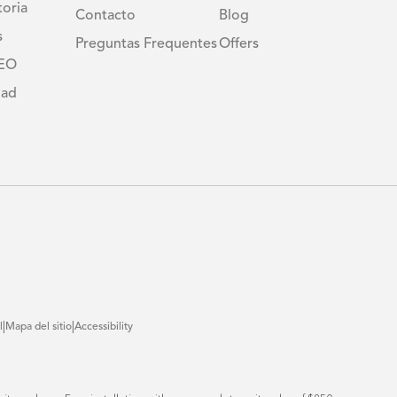
toria
Contacto
Blog
s
Preguntas Frequentes
Offers
CEO
dad
|
|
l
Mapa del sitio
Accessibility