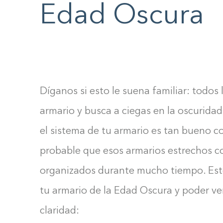
Edad Oscura
F10
to
open
an
accessibility
menu.
Díganos si esto le suena familiar: todos l
armario y busca a ciegas en la oscurida
el sistema de tu armario es tan bueno c
probable que esos armarios estrechos 
organizados durante mucho tiempo. Est
tu armario de la Edad Oscura y poder ver
claridad: