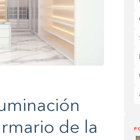
luminación
armario de la
P