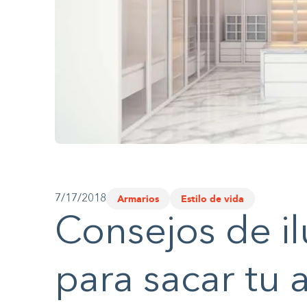
website
to
people
with
visual
disabilities
who
are
using
Armarios
Estilo de vida
7/17/2018
a
Consejos de i
screen
reader;
para sacar tu 
Press
Control-