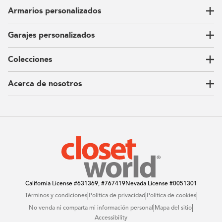
Armarios personalizados
Garajes personalizados
Vestidores
Armarios de pared
Colecciones
Guardarropas
Nuestra historia
Armarios para niños
Our Process
Acerca de nosotros
Carta del CEO
Ubicaciones
Sostenibilidad
Contacto
Reseñas
Preguntas Frequentes
Catálogo
Blog
Offers
California License
#631369, #767419
Nevada License
#0051301
|
|
|
Términos y condiciones
Política de privacidad
Política de cookies
|
|
No venda ni comparta mi información personal
Mapa del sitio
Accessibility