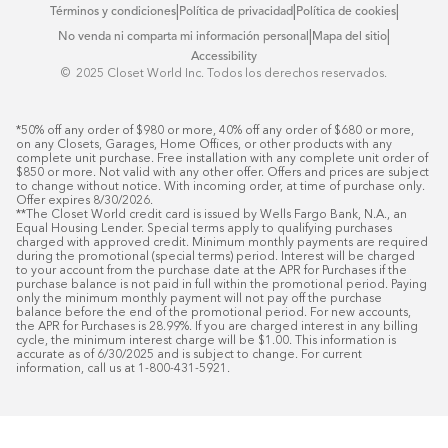
|
|
|
Términos y condiciones
Política de privacidad
Política de cookies
|
|
No venda ni comparta mi información personal
Mapa del sitio
Accessibility
© ️ 2025 Closet World Inc. Todos los derechos reservados.
*50% off any order of $980 or more, 40% off any order of $680 or more, 
on any Closets, Garages, Home Offices, or other products with any 
complete unit purchase. Free installation with any complete unit order of 
$850 or more. Not valid with any other offer. Offers and prices are subject 
to change without notice. With incoming order, at time of purchase only. 
Offer expires 8/30/2026.

**The Closet World credit card is issued by Wells Fargo Bank, N.A., an 
Equal Housing Lender. Special terms apply to qualifying purchases 
charged with approved credit. Minimum monthly payments are required 
during the promotional (special terms) period. Interest will be charged 
to your account from the purchase date at the APR for Purchases if the 
purchase balance is not paid in full within the promotional period. Paying 
only the minimum monthly payment will not pay off the purchase 
balance before the end of the promotional period. For new accounts, 
the APR for Purchases is 28.99%. If you are charged interest in any billing 
cycle, the minimum interest charge will be $1.00. This information is 
accurate as of 6/30/2025 and is subject to change. For current 
information, call us at 1-800-431-5921.