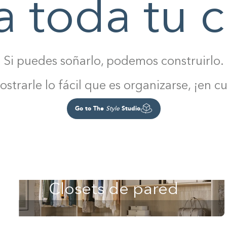
a toda tu c
Si puedes soñarlo, podemos construirlo.
strarle lo fácil que es organizarse, ¡en cu
Go to The
Studio
Style
Closets de pared