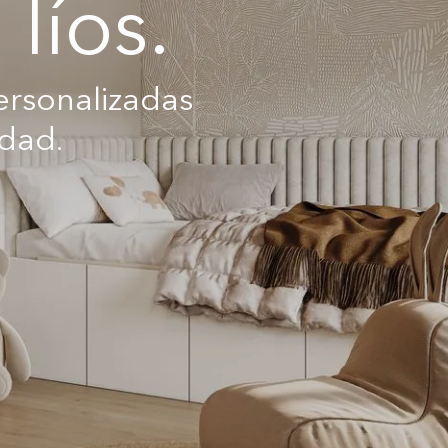
líos.
ersonalizadas
idad.