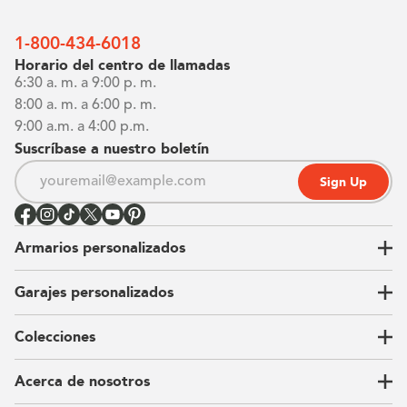
1-800-434-6018
Horario del centro de llamadas
6:30 a. m. a 9:00 p. m.
8:00 a. m. a 6:00 p. m.
9:00 a.m. a 4:00 p.m.
Suscríbase a nuestro boletín
Sign Up
Armarios personalizados
Garajes personalizados
Vestidores
Armarios de pared
Colecciones
Guardarropas
Nuestra historia
Armarios para niños
Our Process
Acerca de nosotros
Carta del CEO
Ubicaciones
Sostenibilidad
Contacto