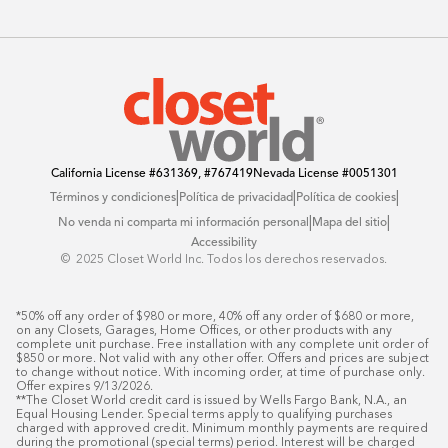
Reseñas
Preguntas Frequentes
Catálogo
Blog
Offers
California License
#631369, #767419
Nevada License
#0051301
|
|
|
Términos y condiciones
Política de privacidad
Política de cookies
|
|
No venda ni comparta mi información personal
Mapa del sitio
Accessibility
© ️ 2025 Closet World Inc. Todos los derechos reservados.
*50% off any order of $980 or more, 40% off any order of $680 or more, 
on any Closets, Garages, Home Offices, or other products with any 
complete unit purchase. Free installation with any complete unit order of 
$850 or more. Not valid with any other offer. Offers and prices are subject 
to change without notice. With incoming order, at time of purchase only. 
Offer expires 9/13/2026.

**The Closet World credit card is issued by Wells Fargo Bank, N.A., an 
Equal Housing Lender. Special terms apply to qualifying purchases 
charged with approved credit. Minimum monthly payments are required 
during the promotional (special terms) period. Interest will be charged 