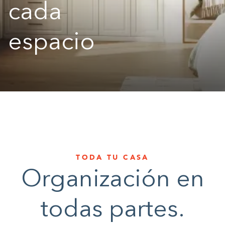
cada
1-800-45-CLOSETS
espacio
Language
TODA TU CASA
Organización en
todas partes.