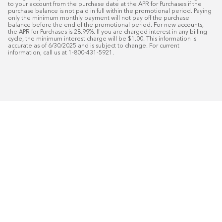
to your account from the purchase date at the APR for Purchases if the 
purchase balance is not paid in full within the promotional period. Paying 
only the minimum monthly payment will not pay off the purchase 
balance before the end of the promotional period. For new accounts, 
the APR for Purchases is 28.99%. If you are charged interest in any billing 
cycle, the minimum interest charge will be $1.00. This information is 
accurate as of 6/30/2025 and is subject to change. For current 
information, call us at 1-800-431-5921.
50
%* DE DESCUENTO
Instalaci
Plus
18
Financiamiento especial mensual con crédit
Programe su consulta gratuita de 
domicilio.