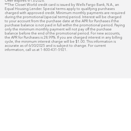
Offer expires 9/13/2026.

**The Closet World credit card is issued by Wells Fargo Bank, N.A., an 
Equal Housing Lender. Special terms apply to qualifying purchases 
charged with approved credit. Minimum monthly payments are required 
during the promotional (special terms) period. Interest will be charged 
to your account from the purchase date at the APR for Purchases if the 
purchase balance is not paid in full within the promotional period. Paying 
only the minimum monthly payment will not pay off the purchase 
balance before the end of the promotional period. For new accounts, 
the APR for Purchases is 28.99%. If you are charged interest in any billing 
cycle, the minimum interest charge will be $1.00. This information is 
accurate as of 6/30/2025 and is subject to change. For current 
information, call us at 1-800-431-5921.
50
%* DE DESCUENTO
Instalaci
Plus
18
Financiamiento especial mensual con crédit
Programe su consulta gratuita de 