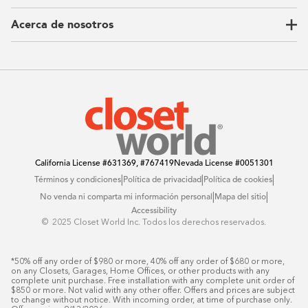
Armarios para niños
Our Process
Acerca de nosotros
Carta del CEO
Ubicaciones
Sostenibilidad
Contacto
Reseñas
Preguntas Frequentes
Catálogo
Blog
Offers
California License
#631369, #767419
Nevada License
#0051301
|
|
|
Términos y condiciones
Política de privacidad
Política de cookies
|
|
No venda ni comparta mi información personal
Mapa del sitio
Accessibility
© ️ 2025 Closet World Inc. Todos los derechos reservados.
*50% off any order of $980 or more, 40% off any order of $680 or more, 
on any Closets, Garages, Home Offices, or other products with any 
complete unit purchase. Free installation with any complete unit order of 
$850 or more. Not valid with any other offer. Offers and prices are subject 
to change without notice. With incoming order, at time of purchase only. 