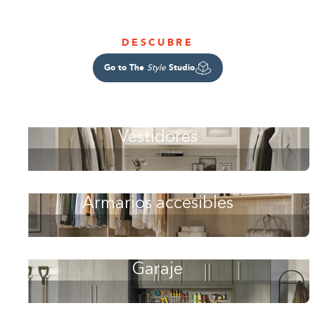
DESCUBRE
Go to The
Studio
Style
Vestidores
Armarios accesibles
Garaje