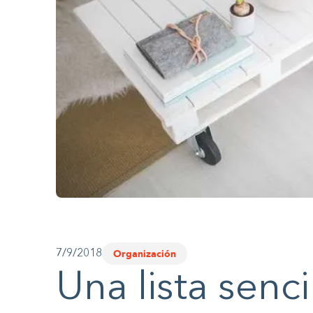
website
to
people
with
visual
disabilities
who
are
using
a
screen
Organización
7/9/2018
reader;
Una lista senci
Press
Control-