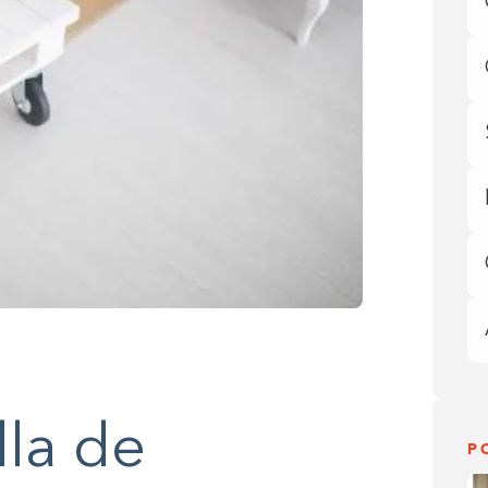
lla de
P