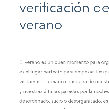
F10
verificación d
to
open
verano
an
accessibility
menu.
El verano es un buen momento para org
es el lugar perfecto para empezar. Desp
visitamos el armario como una de nuest
y nuestras últimas paradas por la noche.
desordenado, sucio o desorganizado, es