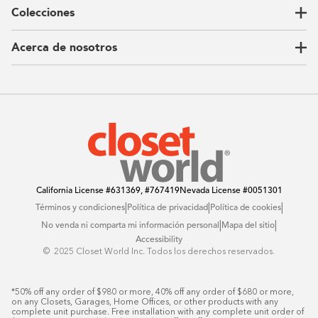
Colecciones
Guardarropas
Nuestra historia
Armarios para niños
Our Process
Acerca de nosotros
Carta del CEO
Ubicaciones
Sostenibilidad
Contacto
Reseñas
Preguntas Frequentes
Catálogo
Blog
Offers
California License
#631369, #767419
Nevada License
#0051301
|
|
|
Términos y condiciones
Política de privacidad
Política de cookies
|
|
No venda ni comparta mi información personal
Mapa del sitio
Accessibility
© ️ 2025 Closet World Inc. Todos los derechos reservados.
*50% off any order of $980 or more, 40% off any order of $680 or more, 
on any Closets, Garages, Home Offices, or other products with any 
complete unit purchase. Free installation with any complete unit order of 