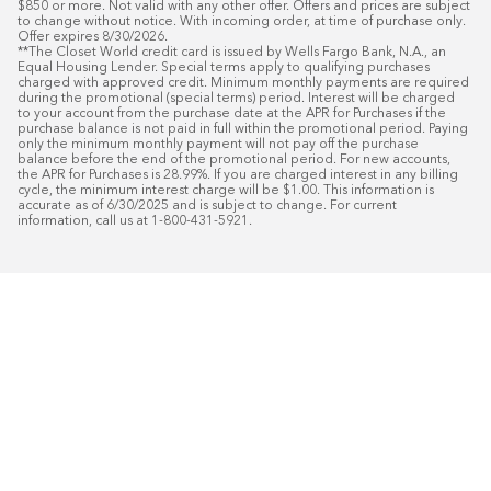
$850 or more. Not valid with any other offer. Offers and prices are subject 
to change without notice. With incoming order, at time of purchase only. 
Offer expires 8/30/2026.

**The Closet World credit card is issued by Wells Fargo Bank, N.A., an 
Equal Housing Lender. Special terms apply to qualifying purchases 
charged with approved credit. Minimum monthly payments are required 
during the promotional (special terms) period. Interest will be charged 
to your account from the purchase date at the APR for Purchases if the 
purchase balance is not paid in full within the promotional period. Paying 
only the minimum monthly payment will not pay off the purchase 
balance before the end of the promotional period. For new accounts, 
the APR for Purchases is 28.99%. If you are charged interest in any billing 
cycle, the minimum interest charge will be $1.00. This information is 
accurate as of 6/30/2025 and is subject to change. For current 
information, call us at 1-800-431-5921.
50
%* DE DESCUENTO
Instalaci
Plus
18
Financiamiento especial mensual con crédit