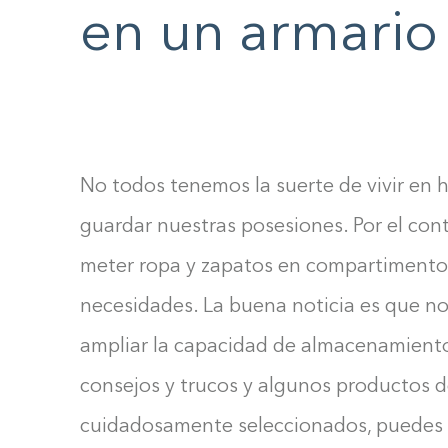
F10
en un armario
to
open
an
accessibility
menu.
No todos tenemos la suerte de vivir en 
guardar nuestras posesiones. Por el con
meter ropa y zapatos en compartimentos
necesidades. La buena noticia es que no
ampliar la capacidad de almacenamient
consejos y trucos y algunos productos d
cuidadosamente seleccionados, puedes c