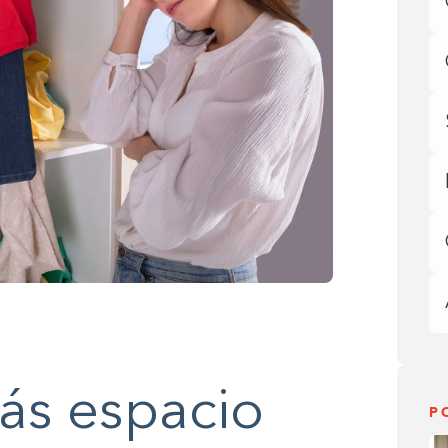
ás espacio
P