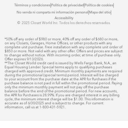
|
|
|
Términos y condiciones
Política de privacidad
Política de cookies
|
|
No venda ni comparta mi información personal
Mapa del sitio
Accessibility
© ️ 2025 Closet World Inc. Todos los derechos reservados.
*50% off any order of $980 or more, 40% off any order of $680 or more, 
on any Closets, Garages, Home Offices, or other products with any 
complete unit purchase. Free installation with any complete unit order of 
$850 or more. Not valid with any other offer. Offers and prices are subject 
to change without notice. With incoming order, at time of purchase only. 
Offer expires 9/13/2026.

**The Closet World credit card is issued by Wells Fargo Bank, N.A., an 
Equal Housing Lender. Special terms apply to qualifying purchases 
charged with approved credit. Minimum monthly payments are required 
during the promotional (special terms) period. Interest will be charged 
to your account from the purchase date at the APR for Purchases if the 
purchase balance is not paid in full within the promotional period. Paying 
only the minimum monthly payment will not pay off the purchase 
balance before the end of the promotional period. For new accounts, 
the APR for Purchases is 28.99%. If you are charged interest in any billing 
cycle, the minimum interest charge will be $1.00. This information is 
accurate as of 6/30/2025 and is subject to change. For current 
information, call us at 1-800-431-5921.