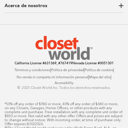
Acerca de nosotros
Carta del CEO
Ubicaciones
Sostenibilidad
Contacto
Reseñas
Preguntas Frequentes
Catálogo
Blog
Offers
California License
#631369, #767419
Nevada License
#0051301
|
|
|
Términos y condiciones
Política de privacidad
Política de cookies
|
|
No venda ni comparta mi información personal
Mapa del sitio
Accessibility
© ️ 2025 Closet World Inc. Todos los derechos reservados.
*50% off any order of $980 or more, 40% off any order of $680 or more, 
on any Closets, Garages, Home Offices, or other products with any 
complete unit purchase. Free installation with any complete unit order of 
$850 or more. Not valid with any other offer. Offers and prices are subject 
to change without notice. With incoming order, at time of purchase only. 
Offer expires 8/30/2026.
