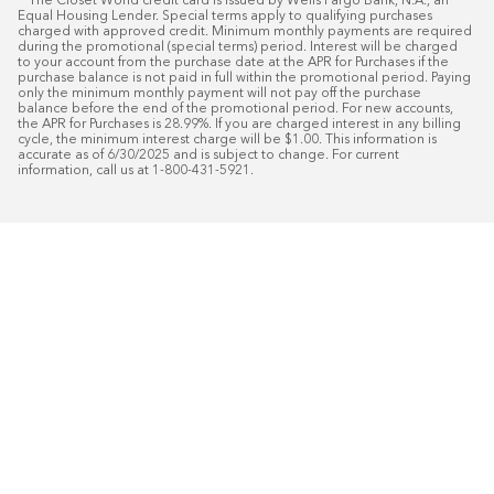
**The Closet World credit card is issued by Wells Fargo Bank, N.A., an 
Equal Housing Lender. Special terms apply to qualifying purchases 
charged with approved credit. Minimum monthly payments are required 
during the promotional (special terms) period. Interest will be charged 
to your account from the purchase date at the APR for Purchases if the 
purchase balance is not paid in full within the promotional period. Paying 
only the minimum monthly payment will not pay off the purchase 
balance before the end of the promotional period. For new accounts, 
the APR for Purchases is 28.99%. If you are charged interest in any billing 
cycle, the minimum interest charge will be $1.00. This information is 
accurate as of 6/30/2025 and is subject to change. For current 
information, call us at 1-800-431-5921.
50
%* DE DESCUENTO
Instalaci
Plus
18
Financiamiento especial mensual con crédit
Programe su consulta gratuita de 
domicilio.