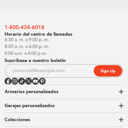
1-800-434-6018
Horario del centro de llamadas
6:30 a. m. a 9:00 p. m.
8:00 a. m. a 6:00 p. m.
9:00 a.m. a 4:00 p.m.
Suscríbase a nuestro boletín
Sign Up
Armarios personalizados
Garajes personalizados
Vestidores
Armarios de pared
Colecciones
Guardarropas
Nuestra historia
Armarios para niños
Our Process