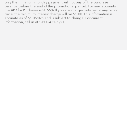
only the minimum monthly payment will not pay off the purchase 
balance before the end of the promotional period. For new accounts, 
the APR for Purchases is 28.99%. If you are charged interest in any billing 
cycle, the minimum interest charge will be $1.00. This information is 
accurate as of 6/30/2025 and is subject to change. For current 
information, call us at 1-800-431-5921.
50
%* DE DESCUENTO
Instalaci
Plus
18
Financiamiento especial mensual con crédit
Programe su consulta gratuita de 
domicilio.