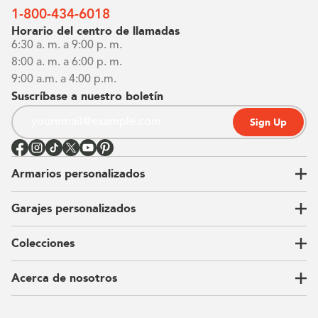
1-800-434-6018
Horario del centro de llamadas
6:30 a. m. a 9:00 p. m.
8:00 a. m. a 6:00 p. m.
9:00 a.m. a 4:00 p.m.
Suscríbase a nuestro boletín
Sign Up
Armarios personalizados
Garajes personalizados
Vestidores
Armarios de pared
Colecciones
Guardarropas
Nuestra historia
Armarios para niños
Our Process
Acerca de nosotros
Carta del CEO
Ubicaciones
Sostenibilidad
Contacto
Reseñas
Preguntas Frequentes
Catálogo