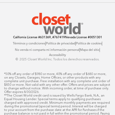
Blog
Offers
California License
#631369, #767419
Nevada License
#0051301
|
|
|
Términos y condiciones
Política de privacidad
Política de cookies
|
|
No venda ni comparta mi información personal
Mapa del sitio
Accessibility
© ️ 2025 Closet World Inc. Todos los derechos reservados.
*50% off any order of $980 or more, 40% off any order of $680 or more, 
on any Closets, Garages, Home Offices, or other products with any 
complete unit purchase. Free installation with any complete unit order of 
$850 or more. Not valid with any other offer. Offers and prices are subject 
to change without notice. With incoming order, at time of purchase only. 
Offer expires 8/30/2026.

**The Closet World credit card is issued by Wells Fargo Bank, N.A., an 
Equal Housing Lender. Special terms apply to qualifying purchases 
charged with approved credit. Minimum monthly payments are required 
during the promotional (special terms) period. Interest will be charged 
to your account from the purchase date at the APR for Purchases if the 
purchase balance is not paid in full within the promotional period. Paying 