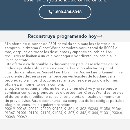
* when you schedule online or call:
1-800-434-6018
Reconstruya programando hoy
* La oferta de cupones de 250$ es válida solo para los clientes que 
compren un sistema Closet World completo por un total de 5000$ o 
más, después de todos los descuentos y cupones aplicables. Los 
requisitos se limitan a un vale por hogar y por cliente, aplicable a un 
único contrato.
Esta oferta está disponible exclusivamente para los residentes de los 
códigos postales oficialmente designados como afectados por el 
incendio de Palisades, Sunset Fire, Hurst Fire, Archer Fire o Kenneth Fire. 
Los clientes deben presentar pruebas verificables de los daños a la 
propiedad o al incendio, como reclamaciones de seguro o informes 
oficiales, al momento de la compra.
El cupón no es transferible, no tiene valor en efectivo y no se puede 
combinar con otras promociones o descuentos. Closet World se reserva 
el derecho de modificar o cancelar esta oferta en cualquier momento 
sin previo aviso. Para obtener una lista completa de los códigos postales 
elegibles, consulta la siguiente sección:
90049, 90265, 90272, 90290, 90402, 91301, 91302, 90263, 91356, 91364, 
91367, 91001, 91104, 91107, 91024, 91307, 91342, 91344, 91331, 90046, 
90068, 90069.