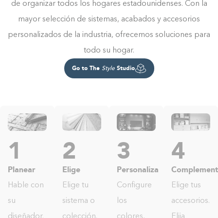
de organizar todos los hogares estadounidenses. Con la
mayor selección de sistemas, acabados y accesorios
personalizados de la industria, ofrecemos soluciones para
todo su hogar.
Go to The
Studio
Style
1
2
3
4
Planear
Elige
Personaliza
Complement
Hable con
Elige tu
Configure
Elige tus
su
sistema o
los
accesorios.
diseñador.
colección.
colores,
Elija