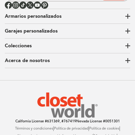
Armarios personalizados
Garajes personalizados
Vestidores
Armarios de pared
Colecciones
Guardarropas
Nuestra historia
Armarios para niños
Our Process
Acerca de nosotros
Carta del CEO
Ubicaciones
Sostenibilidad
Contacto
Reseñas
Preguntas Frequentes
Catálogo
Blog
Offers
California License
#631369, #767419
Nevada License
#0051301
|
|
|
Términos y condiciones
Política de privacidad
Política de cookies