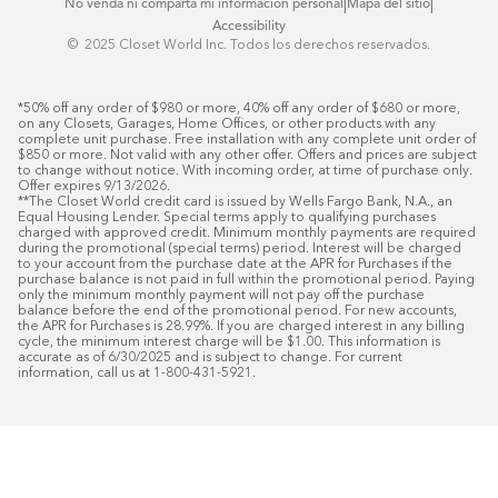
|
|
No venda ni comparta mi información personal
Mapa del sitio
Accessibility
© ️ 2025 Closet World Inc. Todos los derechos reservados.
*50% off any order of $980 or more, 40% off any order of $680 or more, 
on any Closets, Garages, Home Offices, or other products with any 
complete unit purchase. Free installation with any complete unit order of 
$850 or more. Not valid with any other offer. Offers and prices are subject 
to change without notice. With incoming order, at time of purchase only. 
Offer expires 9/13/2026.

**The Closet World credit card is issued by Wells Fargo Bank, N.A., an 
Equal Housing Lender. Special terms apply to qualifying purchases 
charged with approved credit. Minimum monthly payments are required 
during the promotional (special terms) period. Interest will be charged 
to your account from the purchase date at the APR for Purchases if the 
purchase balance is not paid in full within the promotional period. Paying 
only the minimum monthly payment will not pay off the purchase 
balance before the end of the promotional period. For new accounts, 
the APR for Purchases is 28.99%. If you are charged interest in any billing 
cycle, the minimum interest charge will be $1.00. This information is 
accurate as of 6/30/2025 and is subject to change. For current 
information, call us at 1-800-431-5921.