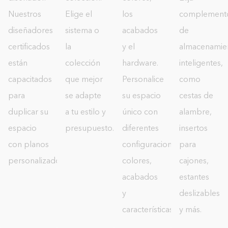
Nuestros
Elige el
los
complement
diseñadores
sistema o
acabados
de
certificados
la
y el
almacenamie
están
colección
hardware.
inteligentes,
capacitados
que mejor
Personalice
como
para
se adapte
su espacio
cestas de
duplicar su
a tu estilo y
único con
alambre,
espacio
presupuesto.
diferentes
insertos
con planos
configuraciones,
para
personalizados.
colores,
cajones,
acabados
estantes
y
deslizables
características.
y más.