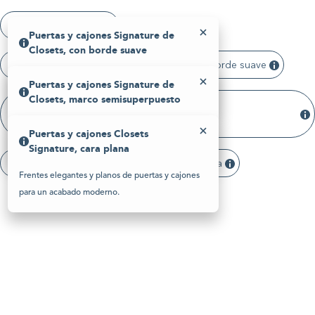
Please
note:
Armarios: 3/4 pulgadas
This
Puertas y cajones Signature de
website
Closets, con borde suave
includes
an
Puertas y cajones Signature de Closets, con borde suave
accessibility
Detalles de bordes redondeados y lisos para una
Puertas y cajones Signature de
system.
apariencia refinada.
Closets, marco semisuperpuesto
Puertas y cajones Signature de Closets, marco
semisuperpuesto
Las puertas y los cajones cubren parcialmente el
Puertas y cajones Closets
marco del armario.
Signature, cara plana
Puertas y cajones Closets Signature, cara plana
Frentes elegantes y planos de puertas y cajones
para un acabado moderno.