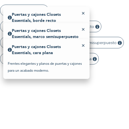
Please
note:
Armarios: 3/4 pulgadas
This
Puertas y cajones Closets
website
Essentials, borde recto
includes
an
Puertas y cajones Closets Essentials, borde recto
Puertas y cajones Closets
accessibility
Borde de panel limpio y moderno con un perfil
system.
Essentials, marco semisuperpuesto
nítido.
Puertas y cajones Closets Essentials, marco semisuperpuesto
Puertas y cajones Closets
Las puertas y los cajones cubren parcialmente el
Essentials, cara plana
marco del armario.
Puertas y cajones Closets Essentials, cara plana
Frentes elegantes y planos de puertas y cajones
para un acabado moderno.